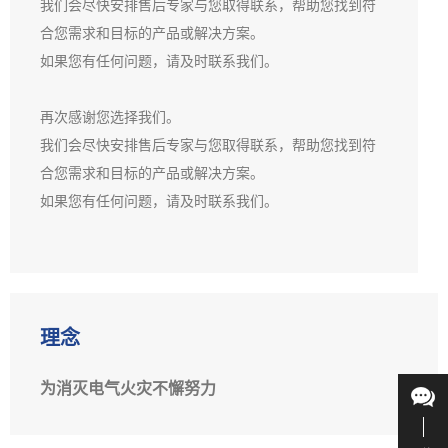
我们会尽快安排售后专家与您取得联系，帮助您找到符
合您需求和目标的产品或解决方案。
如果您有任何问题，请及时联系我们。
再次感谢您选择我们。
我们会尽快安排售后专家与您取得联系，帮助您找到符
合您需求和目标的产品或解决方案。
如果您有任何问题，请及时联系我们。
理念
为消灭电气火灾不懈努力