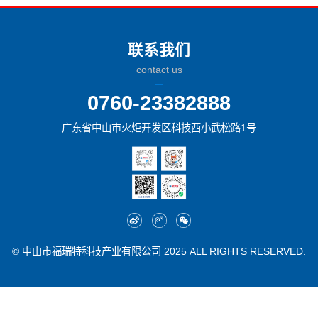
联系我们
contact us
0760-23382888
广东省中山市火炬开发区科技西小武松路1号
© 中山市福瑞特科技产业有限公司 2025 ALL RIGHTS RESERVED.